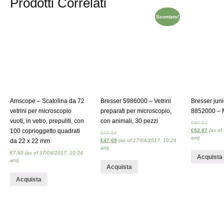
Prodotti Correlati
Scontato!
Amscope – Scatolina da 72
Bresser 5986000 – Vetrini
Bresser juni
vetrini per microscopio
preparati per microscopio,
8852000 – 
vuoti, in vetro, prepuliti, con
con animali, 30 pezzi
€
60,62
100 coprioggetto quadrati
€
52,87
(as of
€
48,84
am)
da 22 x 22 mm
€
47,69
(as of 17/04/2017, 10:24
am)
€
7,80
(as of 17/04/2017, 10:24
Acquista
am)
Acquista
Acquista