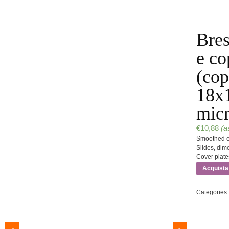
Bres
e co
(cop
18x
mic
€
10,88
(a
Smoothed 
Slides, di
Cover plat
Acquista
Categories