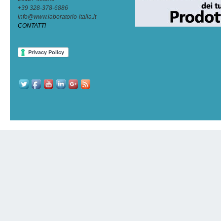
+39 328-378-6886
info@www.laboratorio-italia.it
CONTATTI