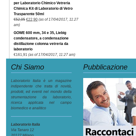
per Laboratorio Chimico Vetreria
Chimica Kit di Laboratorio di Vetro
Trasparente 50ml
€
52,05
€
22,90
(as of 17/04/2017, 11:27
am)
GOWE 600 mm, 34 e 35, Liebig
condensatore, a condensazione
distillazione colonna vetreria da
laboratorio
€
161,91
(as of 17/04/2017, 11:27 am)
Chi Siamo
Pubblicazione
Laboratorio Italia è un magazine
indipendente che tratta di novità,
prodotti, ed eventi nel mondo della
strumentazione da laboratorio,
ricerca applicata nel campo
biomedico e analitico
Laboratorio Italia
Via Tanaro 12
20127 Milano