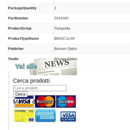
PackageQuantity
1
PartNumber
5916000
ProductGroup
Fotografia
ProductTypeName
BINOCULAR
Publisher
Bresser Optics
Studio
Bresser Optics
Cerca prodotti
Metodi di pagamento