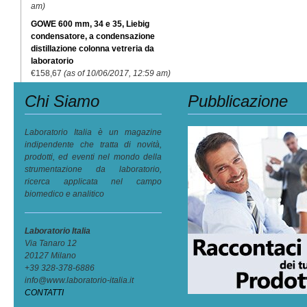
am)
GOWE 600 mm, 34 e 35, Liebig
condensatore, a condensazione
distillazione colonna vetreria da
laboratorio
€
158,67
(as of 10/06/2017, 12:59 am)
Chi Siamo
Pubblicazione
Laboratorio Italia è un magazine
indipendente che tratta di novità,
prodotti, ed eventi nel mondo della
strumentazione da laboratorio,
ricerca applicata nel campo
biomedico e analitico
Laboratorio Italia
Via Tanaro 12
20127 Milano
+39 328-378-6886
info@www.laboratorio-italia.it
CONTATTI