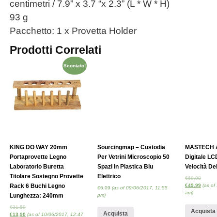
centimetri / 7.9” x 3.7 “x 2.3” (L * W * H)
93 g
Pacchetto: 1 x Provetta Holder
Prodotti Correlati
Scontato!
KING DO WAY 20mm
Sourcingmap – Custodia
MASTECH 
Portaprovette Legno
Per Vetrini Microscopio 50
Digitale LC
Laboratorio Buretta
Spazi In Plastica Blu
Velocità De
Titolare Sostegno Provette
Elettrico
€
68,99
Rack 6 Buchi Legno
€
49,99
(as of
€
6,09
(as of 09/06/2017, 11:55
am)
Lunghezza: 240mm
pm)
€
31,59
Acquista
Acquista
€
13,90
(as of 10/06/2017, 12:47