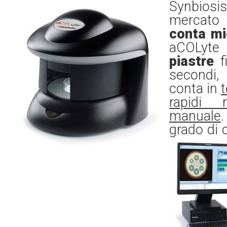
Synbios
mercato
conta mi
aCOLyte 
piastre
f
secondi, 
conta in
t
rapidi 
manuale
grado di 