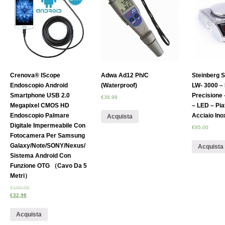
Crenova® IScope
Adwa Ad12 Ph/C
Steinberg 
Endoscopio Android
(Waterproof)
LW- 3000 – 
Smartphone USB 2.0
Precisione 
€
38,99
Megapixel CMOS HD
– LED – Pia
Endoscopio Palmare
Acciaio Ino
Acquista
Digitale Impermeabile Con
€
95,00
Fotocamera Per Samsung
Galaxy/Note/SONY/Nexus/
Acquista
Sistema Android Con
Funzione OTG （cavo Da 5
Metri）
€
100,00
€
32,98
Acquista